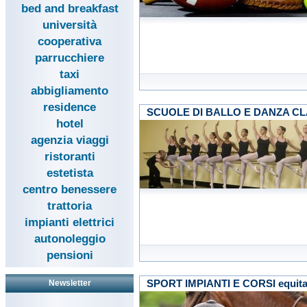
bed and breakfast
università
cooperativa
parrucchiere
taxi
abbigliamento
residence
SCUOLE DI BALLO E DANZA C
hotel
agenzia viaggi
ristoranti
estetista
centro benessere
trattoria
impianti elettrici
autonoleggio
pensioni
SPORT IMPIANTI E CORSI equita
Newsletter