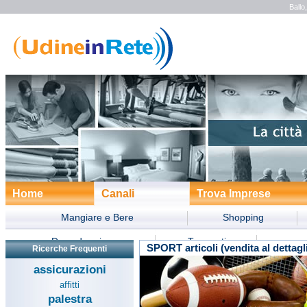
Ballo
Home
Canali
Trova Imprese
Mangiare e Bere
Shopping
Dove dormire
Trasporti
SPORT articoli (vendita al dettagl
Ricerche Frequenti
Divertimento
Turismo
Form
assicurazioni
affitti
palestra