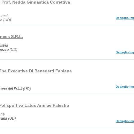
i Prof. Nedda Ginnastica Correttiva
retti
Dettaglio Im
ne
(UD)
ness S.R.L.
ustria
mezzo
(UD)
Dettaglio Im
 The Executive Di Benedetti Fabiana
Dettaglio Im
na del Friuli
(UD)
Polisportiva Latus Anniae Palestra
one
sana
(UD)
Dettaglio Im