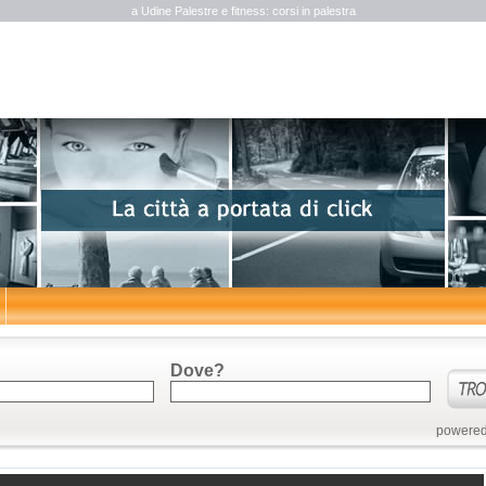
a Udine Palestre e fitness: corsi in palestra
Dove?
powered