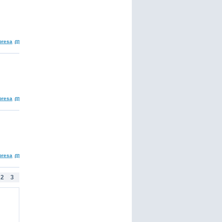
presa
presa
presa
2
3