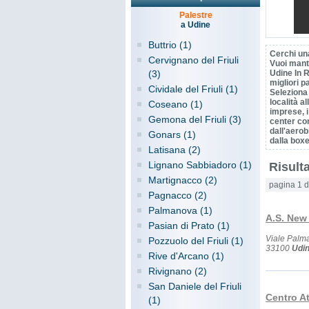
Palestre
a Udine
Buttrio (1)
Cerchi un
Cervignano del Friuli
Vuoi mant
(3)
Udine In R
migliori p
Cividale del Friuli (1)
Seleziona 
località al
Coseano (1)
imprese, i
Gemona del Friuli (3)
center con 
dall'aerob
Gonars (1)
dalla boxe
Latisana (2)
Lignano Sabbiadoro (1)
Risulta
Martignacco (2)
pagina 1 d
Pagnacco (2)
Palmanova (1)
A.S. New 
Pasian di Prato (1)
Viale Palm
Pozzuolo del Friuli (1)
33100
Udi
Rive d'Arcano (1)
Rivignano (2)
San Daniele del Friuli
Centro At
(1)