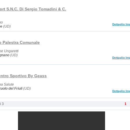
rt S.N.C. Di Sergio Tomadini & C.
mo
Dettaglio Im
ne
(UD)
o Palestra Comunale
pe Ungaretti
ignano
(UD)
Dettaglio Im
entro Sportivo By Geass
a Salute
uolo del Friuli
(UD)
Dettaglio Im
i 3
1