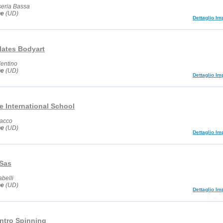
seria Bassa
ne
(UD)
Dettaglio Im
lates Bodyart
lentino
ne
(UD)
Dettaglio Im
e International School
nacco
ne
(UD)
Dettaglio Im
Sas
abelli
ne
(UD)
Dettaglio Im
ntro Spinning