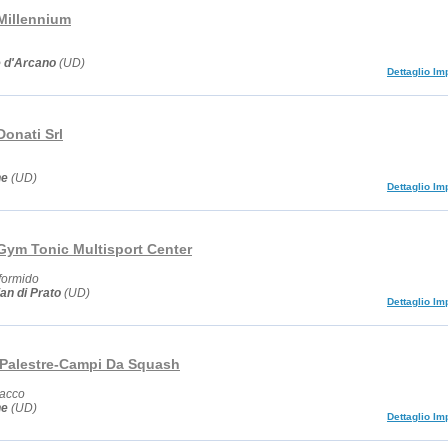
 Millennium
 d'Arcano
(UD)
Dettaglio Im
Donati Srl
ne
(UD)
Dettaglio Im
 Gym Tonic Multisport Center
formido
an di Prato
(UD)
Dettaglio Im
Palestre-Campi Da Squash
nacco
ne
(UD)
Dettaglio Im