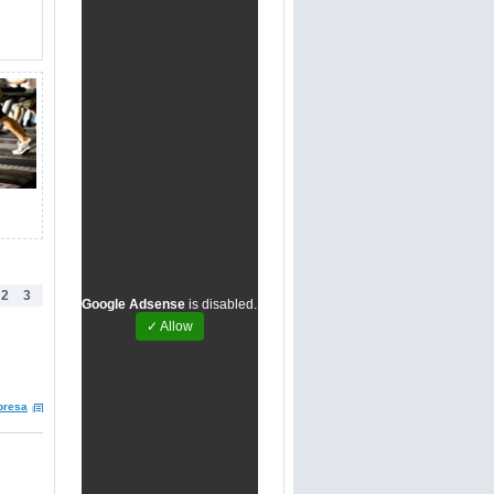
2
3
Google Adsense
is disabled.
✓ Allow
presa