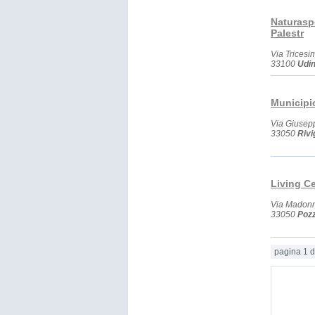
Naturaspo
Palestr
Via Tricesi
33100
Udi
Municipi
Via Giusep
33050
Riv
Living C
Via Madonn
33050
Pozz
pagina 1 d