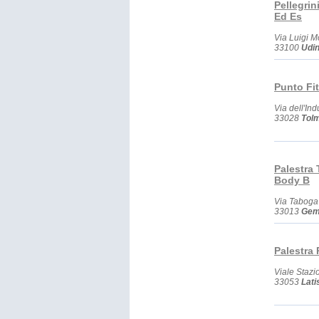
Pellegrin
Ed Es
Via Luigi Mo
33100
Udi
Punto Fit
Via dell'Ind
33028
Tol
Palestra
Body B
Via Taboga
33013
Gemo
Palestra 
Viale Stazi
33053
Lati