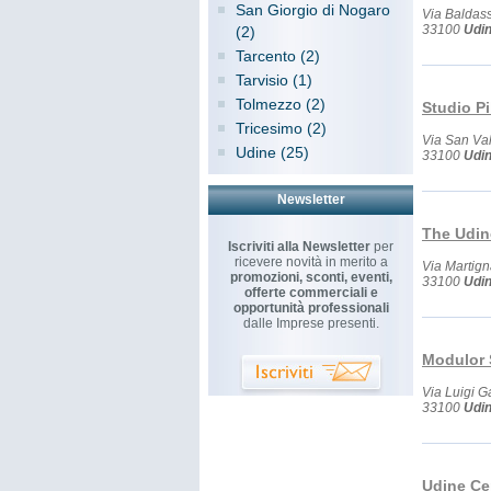
San Giorgio di Nogaro
Via Baldas
33100
Udi
(2)
Tarcento (2)
Tarvisio (1)
Tolmezzo (2)
Studio Pi
Tricesimo (2)
Via San Va
Udine (25)
33100
Udi
Newsletter
The Udin
Iscriviti alla Newsletter
per
ricevere novità in merito a
Via Martig
promozioni, sconti, eventi,
33100
Udi
offerte commerciali e
opportunità professionali
dalle Imprese presenti.
Modulor 
Via Luigi G
33100
Udi
Udine Ce