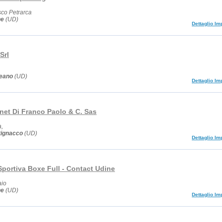
sco Petrarca
ne
(UD)
Dettaglio Im
Srl
eano
(UD)
Dettaglio Im
net Di Franco Paolo & C. Sas
a,
tignacco
(UD)
Dettaglio Im
Sportiva Boxe Full - Contact Udine
aio
ne
(UD)
Dettaglio Im