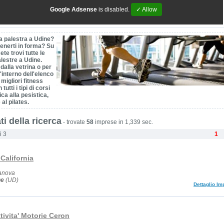
Google Adsense
is disabled.
✓ Allow
a palestra a Udine?
enerti in forma? Su
ete trovi tutte le
alestre a Udine.
dalla vetrina o per
l'interno dell'elenco
 migliori fitness
tutti i tipi di corsi
ica alla pesistica,
 al pilates.
ti della ricerca
-
trovate
58
imprese in 1,339 sec.
i 3
1
California
anova
ne
(UD)
Dettaglio Im
tivita' Motorie Ceron