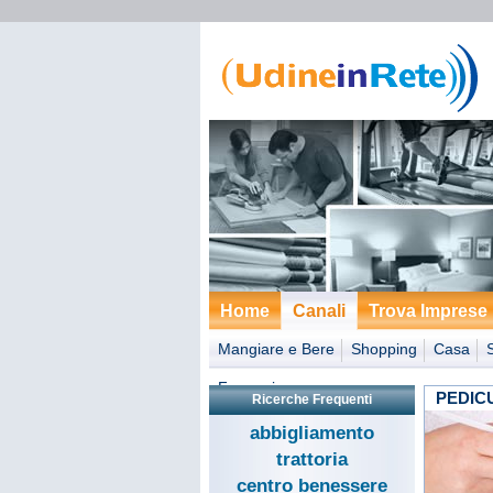
Home
Canali
Trova Imprese
Mangiare e Bere
Shopping
Casa
Formazione
PEDIC
Ricerche Frequenti
abbigliamento
trattoria
centro benessere