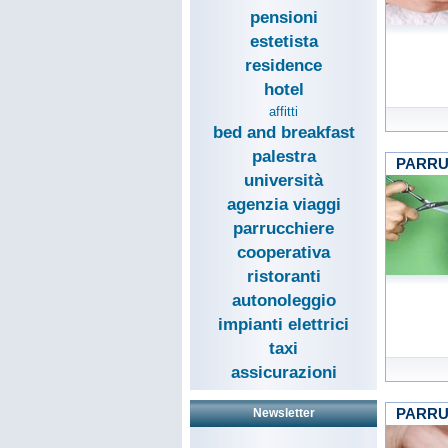
pensioni
estetista
residence
hotel
affitti
bed and breakfast
palestra
PARRU
università
agenzia viaggi
parrucchiere
cooperativa
ristoranti
autonoleggio
impianti elettrici
taxi
assicurazioni
PARRU
Newsletter