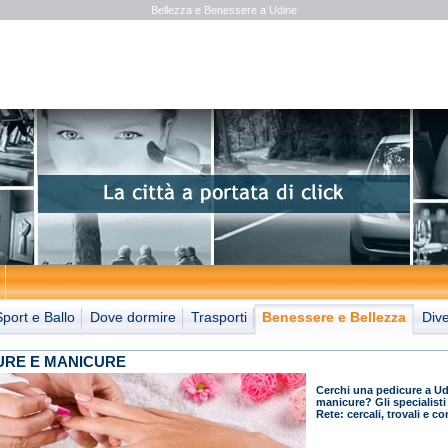
Bellezza e Benessere a Udine
Sport e Ballo
Dove dormire
Trasporti
Benessere e Bellezza
Div
URE E MANICURE
Cerchi una pedicure a Ud
manicure? Gli specialisti
Rete: cercali, trovali e con