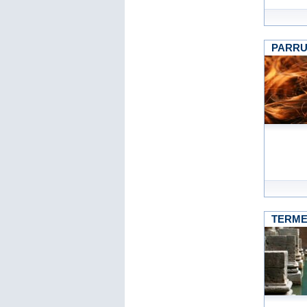
PARRU
TERM