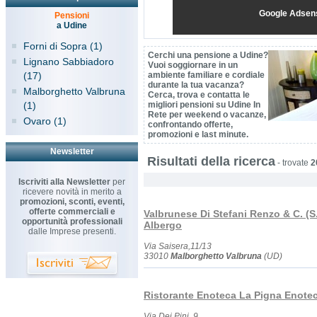
Google Adsen
Pensioni
a Udine
Forni di Sopra (1)
Cerchi una pensione a Udine?
Lignano Sabbiadoro
Vuoi soggiornare in un
(17)
ambiente familiare e cordiale
durante la tua vacanza?
Malborghetto Valbruna
Cerca, trova e contatta le
(1)
migliori pensioni su Udine In
Rete per weekend o vacanze,
Ovaro (1)
confrontando offerte,
promozioni e last minute.
Newsletter
Risultati della ricerca
-
trovate
2
Iscriviti alla Newsletter
per
ricevere novità in merito a
promozioni, sconti, eventi,
offerte commerciali e
Valbrunese Di Stefani Renzo & C. (S.
opportunità professionali
Albergo
dalle Imprese presenti.
Via Saisera,11/13
33010
Malborghetto Valbruna
(UD)
Ristorante Enoteca La Pigna Enotec
Via Dei Pini, 9