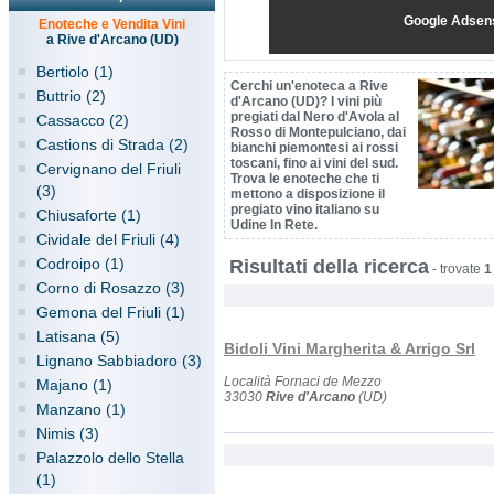
Google Adsen
Enoteche e Vendita Vini
a Rive d'Arcano (UD)
Bertiolo (1)
Cerchi un'enoteca a Rive
Buttrio (2)
d'Arcano (UD)? I vini più
pregiati dal Nero d'Avola al
Cassacco (2)
Rosso di Montepulciano, dai
Castions di Strada (2)
bianchi piemontesi ai rossi
toscani, fino ai vini del sud.
Cervignano del Friuli
Trova le enoteche che ti
(3)
mettono a disposizione il
pregiato vino italiano su
Chiusaforte (1)
Udine In Rete.
Cividale del Friuli (4)
Codroipo (1)
Risultati della ricerca
-
trovate
1
Corno di Rosazzo (3)
Gemona del Friuli (1)
Latisana (5)
Bidoli Vini Margherita & Arrigo Srl
Lignano Sabbiadoro (3)
Località Fornaci de Mezzo
Majano (1)
33030
Rive d'Arcano
(UD)
Manzano (1)
Nimis (3)
Palazzolo dello Stella
(1)