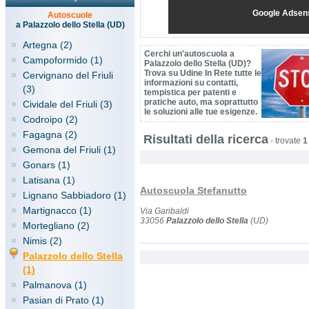
Google Adsen
Autoscuole
a Palazzolo dello Stella (UD)
Artegna (2)
Cerchi un'autoscuola a
Campoformido (1)
Palazzolo dello Stella (UD)?
Trova su Udine In Rete tutte le
Cervignano del Friuli
informazioni su contatti,
(3)
tempistica per patenti e
pratiche auto, ma soprattutto
Cividale del Friuli (3)
le soluzioni alle tue esigenze.
Codroipo (2)
Fagagna (2)
Risultati della ricerca
-
trovate
1
Gemona del Friuli (1)
Gonars (1)
Latisana (1)
Autoscuola Stefanutto
Lignano Sabbiadoro (1)
Martignacco (1)
Via Garibaldi
33056
Palazzolo dello Stella
(UD)
Mortegliano (2)
Nimis (2)
Palazzolo dello Stella
(1)
Palmanova (1)
Pasian di Prato (1)