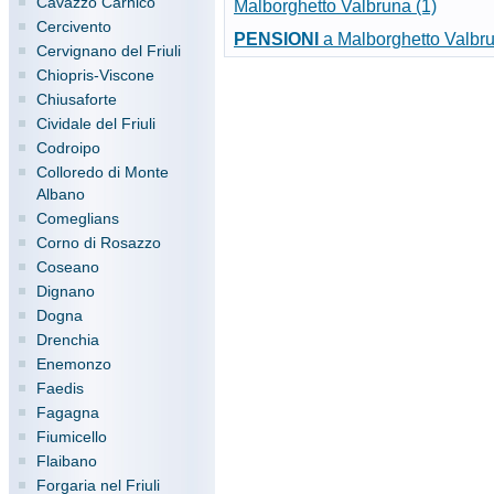
Cavazzo Carnico
Malborghetto Valbruna (1)
Cercivento
PENSIONI
a Malborghetto Valbru
Cervignano del Friuli
Chiopris-Viscone
Chiusaforte
Cividale del Friuli
Codroipo
Colloredo di Monte
Albano
Comeglians
Corno di Rosazzo
Coseano
Dignano
Dogna
Drenchia
Enemonzo
Faedis
Fagagna
Fiumicello
Flaibano
Forgaria nel Friuli