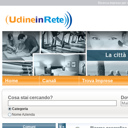
Ricerca imprese per 
Home
Canali
Trova Imprese
Cosa stai cercando?
Do
Categoria
Nome Azienda
Comuni
Ricerca geografica