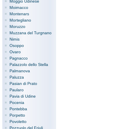
Moggio Udinese
Moimacco
Montenars
Mortegliano
Moruzzo
Muzzana del Turgnano
Nimis
Osoppo
Ovaro
Pagnacco
Palazzolo dello Stella
Palmanova
Paluzza
Pasian di Prato
Paularo
Pavia di Udine
Pocenia
Pontebba
Porpetto
Povoletto
Pozzuolo del Friuli