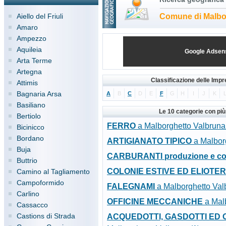
Aiello del Friuli
Comune di Malbo
Amaro
Ampezzo
Aquileia
Google Adsen
Arta Terme
Artegna
Classificazione delle Imp
Attimis
Bagnaria Arsa
A
B
C
D
E
F
G
H
I
J
K
Basiliano
Le 10 categorie con pi
Bertiolo
FERRO
a Malborghetto Valbruna 
Bicinicco
Bordano
ARTIGIANATO TIPICO
a Malborg
Buja
CARBURANTI produzione e c
Buttrio
COLONIE ESTIVE ED ELIOTE
Camino al Tagliamento
Campoformido
FALEGNAMI
a Malborghetto Val
Carlino
OFFICINE MECCANICHE
a Malb
Cassacco
Castions di Strada
ACQUEDOTTI, GASDOTTI ED OLE